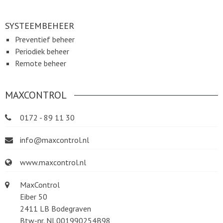
SYSTEEMBEHEER
Preventief beheer
Periodiek beheer
Remote beheer
MAXCONTROL
0172 - 89 11 30
info@maxcontrol.nl
www.maxcontrol.nl
MaxControl
Eiber 50
2411 LB Bodegraven
Btw-nr. NL001990254B98