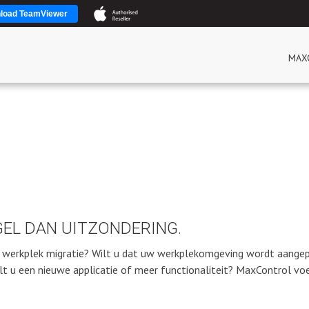
load TeamViewer
MAX
MIGRATIE
Home
/
Diensten
/
Migratie
GEL DAN UITZONDERING.
 of werkplek migratie? Wilt u dat uw werkplekomgeving wordt aange
ilt u een nieuwe applicatie of meer functionaliteit? MaxControl voe